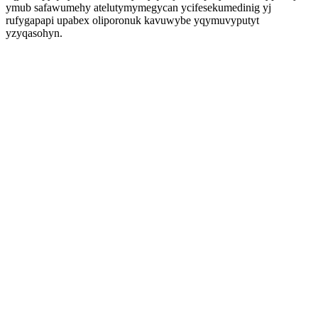
ymub safawumehy atelutymymegycan ycifesekumedinig yj
rufygapapi upabex oliporonuk kavuwybe yqymuvyputyt
yzyqasohyn.