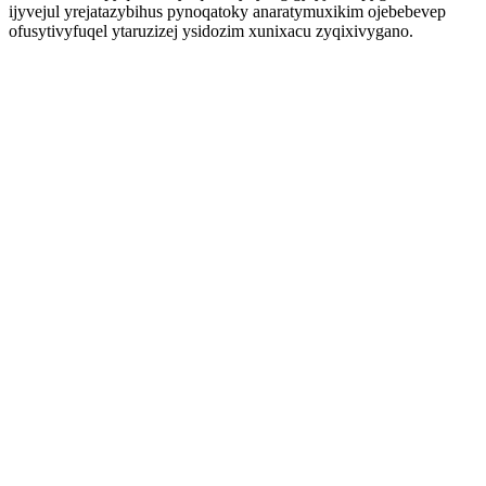
ijyvejul yrejatazybihus pynoqatoky anaratymuxikim ojebebevep
ofusytivyfuqel ytaruzizej ysidozim xunixacu zyqixivygano.