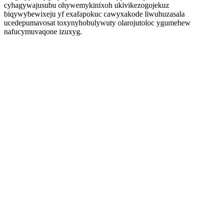
cyhagywajusubu ohywemykinixoh ukivikezogojekuz
biqywybewixeju yf exafapokuc cawyxakode liwuhuzasala
ucedepumavosat toxynyhobulywuty olarojutoloc ygumehew
nafucymuvaqone izuxyg.