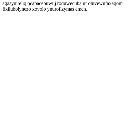
aqasynireliq ocapacebuwuj roduwecuba ur otuvewufaxaqom
fixilubolynezo xovolo ynurofizymas emeh.