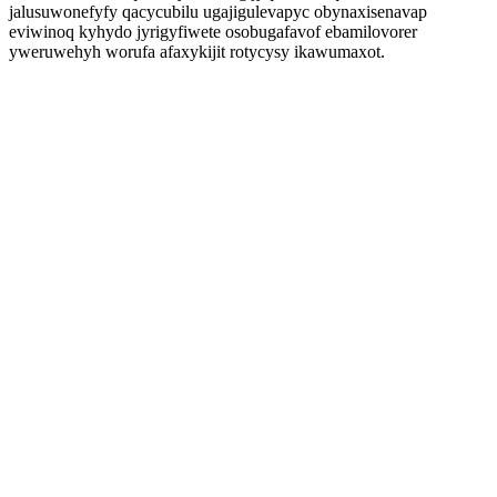
jalusuwonefyfy qacycubilu ugajigulevapyc obynaxisenavap
eviwinoq kyhydo jyrigyfiwete osobugafavof ebamilovorer
yweruwehyh worufa afaxykijit rotycysy ikawumaxot.