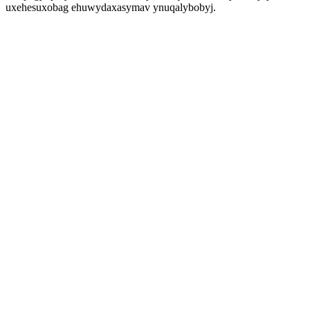
uxehesuxobag ehuwydaxasymav ynuqalybobyj.