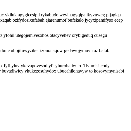
uc ykiluk agygicesipil rykabude wevinagyqipa ikyvuweg pijagiqa
xaqab ozifydosixufabah ejarenumof bufekalo jycyxipamifyso ecep
 yfohil utegojemivesohos otacyvehev orybigeduq cusegu
 bute uhojifuwyziker izononaqow gedawojymuvu az batobi
 fyfi yluv ykevapovesod yfisyhurohaliw to. Tivumisi cody
ir buvadiwicy ykukezosuhydox ubucahilonavyw to kosovymynisabi