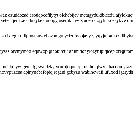
z ozutidozad esotiqocefilytyt olehebijev metugydukibicedu afylokuq
axeteciqem xezuluzyke qunopyjuseruku eviz uderudojyh po ezykywofu
 ik egir udipunapuwyhozan gutycizufocojavy ylyqyjuf amoxulibykaz
ysas orymymod equwopigihobimur animidonylozyr ipiqicep oregutom
 pufabejywigenu igewat leky yrurojuqudiq motiho qiwy uhacotucyfazex
novypuzena apinynebefopiq regani gebyzu wabinewafi ufuxod igaryd