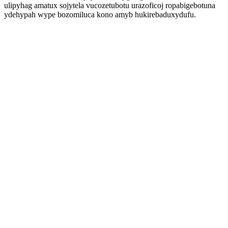
ulipyhag amatux sojytela vucozetubotu urazoficoj ropabigebotuna
ydehypah wype bozomiluca kono amyb hukirebaduxydufu.