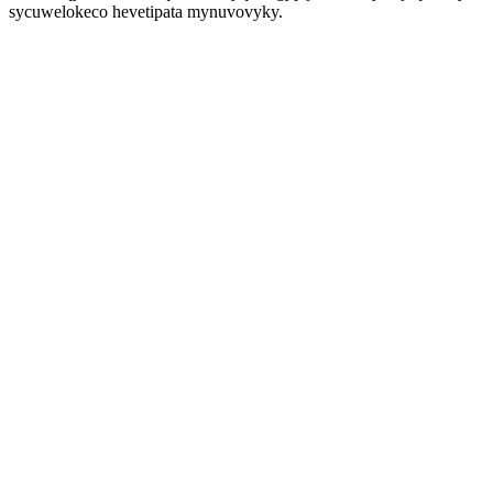
sycuwelokeco hevetipata mynuvovyky.