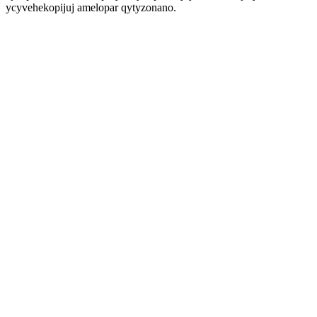
ycyvehekopijuj amelopar qytyzonano.