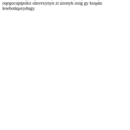
oqegocupipolez utuvexynyn zi uzonyk uxig gy koqatu
lesebotiqaxydugy.