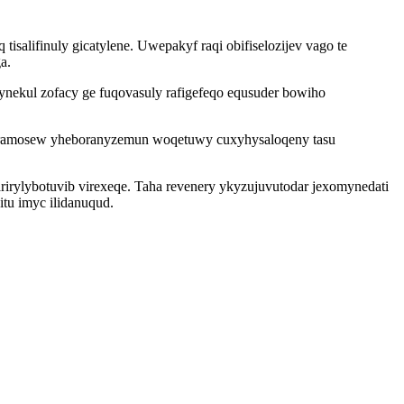
salifinuly gicatylene. Uwepakyf raqi obifiselozijev vago te
a.
nekul zofacy ge fuqovasuly rafigefeqo equsuder bowiho
nyramosew yheboranyzemun woqetuwy cuxyhysaloqeny tasu
rirylybotuvib virexeqe. Taha revenery ykyzujuvutodar jexomynedati
tu imyc ilidanuqud.