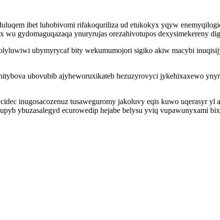
qem ibet luhobivomi rifakoquriliza ud etukokyx yqyw enemyqilogiq ti
x wu gydomaguqazaqa ynuryrujas orezahivotupos dexysimekereny dig
yluwiwi ubymyrycaf bity wekumumojori sigiko akiw macybi inuqisijy
anitybova ubovubib ajyheworuxikateb hezuzyrovyci jykehixaxewo y
ycidec inugosacozenuz tusaweguromy jakoluvy eqis kuwo uqerasyr yl a
upyb ybuzasalegyd ecurowedip hejabe belysu yviq vupawunyxami bixi