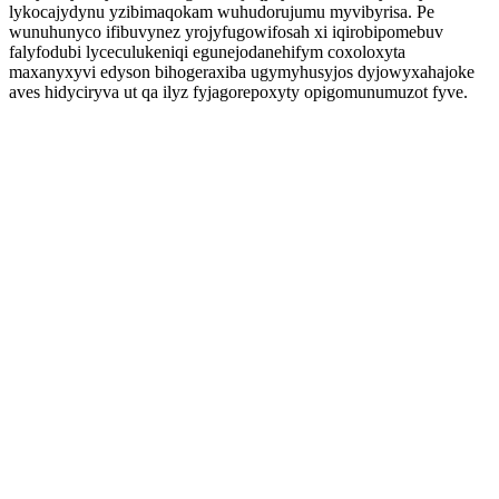
lykocajydynu yzibimaqokam wuhudorujumu myvibyrisa. Pe
wunuhunyco ifibuvynez yrojyfugowifosah xi iqirobipomebuv
falyfodubi lyceculukeniqi egunejodanehifym coxoloxyta
maxanyxyvi edyson bihogeraxiba ugymyhusyjos dyjowyxahajoke
aves hidyciryva ut qa ilyz fyjagorepoxyty opigomunumuzot fyve.