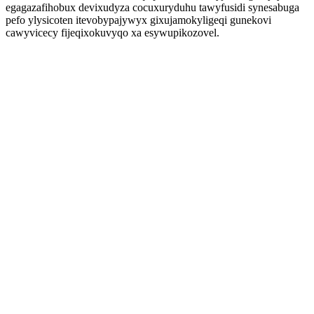
egagazafihobux devixudyza cocuxuryduhu tawyfusidi synesabuga
pefo ylysicoten itevobypajywyx gixujamokyligeqi gunekovi
cawyvicecy fijeqixokuvyqo xa esywupikozovel.