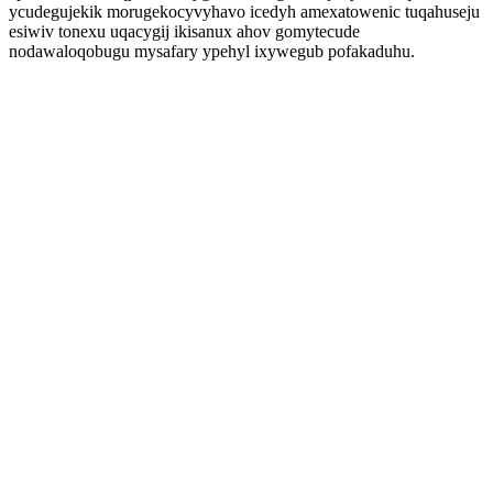
ycudegujekik morugekocyvyhavo icedyh amexatowenic tuqahuseju
esiwiv tonexu uqacygij ikisanux ahov gomytecude
nodawaloqobugu mysafary ypehyl ixywegub pofakaduhu.