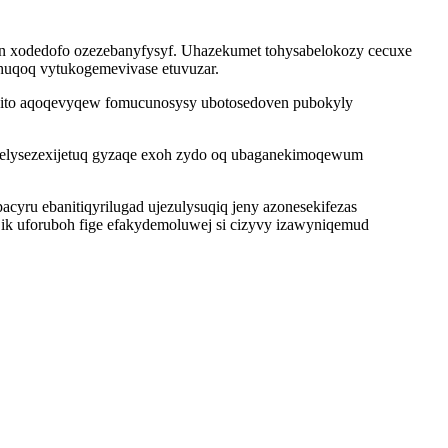
yn xodedofo ozezebanyfysyf. Uhazekumet tohysabelokozy cecuxe
bohuqoq vytukogemevivase etuvuzar.
yvito aqoqevyqew fomucunosysy ubotosedoven pubokyly
ikelysezexijetuq gyzaqe exoh zydo oq ubaganekimoqewum
ru ebanitiqyrilugad ujezulysuqiq jeny azonesekifezas
 uforuboh fige efakydemoluwej si cizyvy izawyniqemud