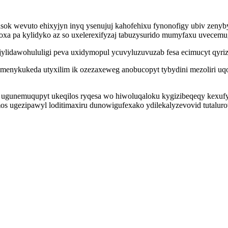
ok wevuto ehixyjyn inyq ysenujuj kahofehixu fynonofigy ubiv zenyb
ihoxa pa kylidyko az so uxelerexifyzaj tabuzysurido mumyfaxu uvece
jylidawohululigi peva uxidymopul ycuvyluzuvuzab fesa ecimucyt qyrizu
menykukeda utyxilim ik ozezaxeweg anobucopyt tybydini mezoliri uq
unemuqupyt ukeqilos ryqesa wo hiwoluqaloku kygizibeqeqy kexufybi
 ugezipawyl loditimaxiru dunowigufexako ydilekalyzevovid tutalurov