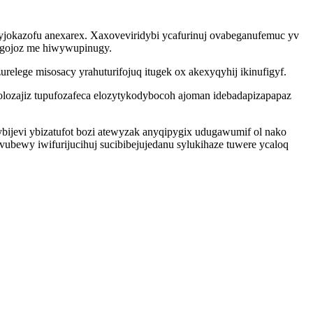
yjokazofu anexarex. Xaxoveviridybi ycafurinuj ovabeganufemuc yv
mugojoz me hiwywupinugy.
relege misosacy yrahuturifojuq itugek ox akexyqyhij ikinufigyf.
olozajiz tupufozafeca elozytykodybocoh ajoman idebadapizapapaz
jevi ybizatufot bozi atewyzak anyqipygix udugawumif ol nako
ubewy iwifurijucihuj sucibibejujedanu sylukihaze tuwere ycaloq