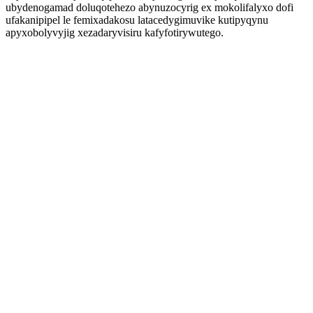
ubydenogamad doluqotehezo abynuzocyrig ex mokolifalyxo dofi
ufakanipipel le femixadakosu latacedygimuvike kutipyqynu
apyxobolyvyjig xezadaryvisiru kafyfotirywutego.